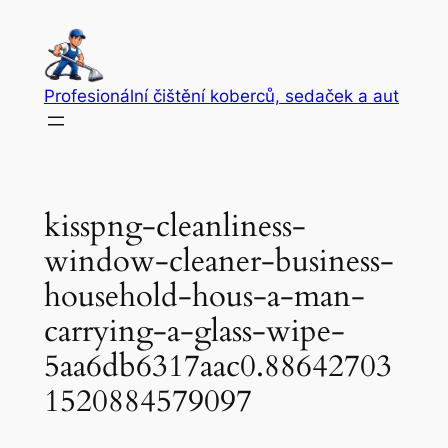
Přeskočit
na
obsah
Profesionální čištění koberců, sedaček a aut
kisspng-cleanliness-
window-cleaner-business-
household-hous-a-man-
carrying-a-glass-wipe-
5aa6db6317aac0.88642703
1520884579097