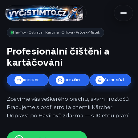
Havířov · Ostrava · Karviná · Orlová · Frýdek-Místek
Profesionální čištění a
kartáčování
KOBERCE
SEDAČKY
ČALOUNĚNÍ
Zbavíme vás veškerého prachu, skvrn i roztočů.
Pracujeme s profi stroji a chemií Kärcher.
Doprava po Havířově zdarma — s 10letou praxí.