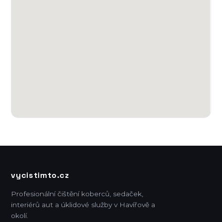
vycistimto.cz
Profesionální čištění koberců, sedaček,
interiérů aut a úklidové služby v Havířově a
okolí.