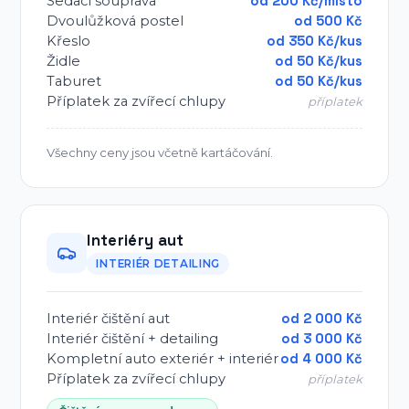
Sedací souprava
od 200 Kč/místo
Dvoulůžková postel
od 500 Kč
Křeslo
od 350 Kč/kus
Židle
od 50 Kč/kus
Taburet
od 50 Kč/kus
Příplatek za zvířecí chlupy
příplatek
Všechny ceny jsou včetně kartáčování.
Interiéry aut
INTERIÉR DETAILING
Interiér čištění aut
od 2 000 Kč
Interiér čištění + detailing
od 3 000 Kč
Kompletní auto exteriér + interiér
od 4 000 Kč
Příplatek za zvířecí chlupy
příplatek