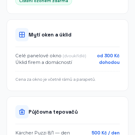
Čištění ozonem zdarma
Mytí oken a úklid
Celé panelové okno
od 300 Kč
(dvoukřídlé)
Úklid firem a domácností
dohodou
Cena za okno je včetně rámů a parapetů.
Půjčovna tepovačů
Kärcher Puzzi 8/1 — den
500 Kč / den