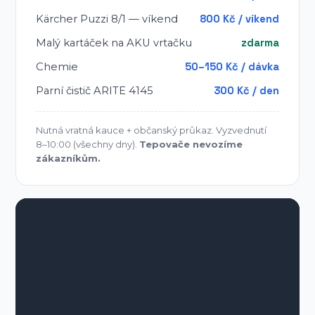
Kärcher Puzzi 8/1 — víkend
800 Kč / víkend
Malý kartáček na AKU vrtačku
zdarma
Chemie
50–150 Kč / dávka
Parní čistič ARITE 4145
300 Kč / den
Nutná vratná kauce + občanský průkaz. Vyzvednutí
8–10:00 (všechny dny).
Tepovače nevozíme
zákazníkům.