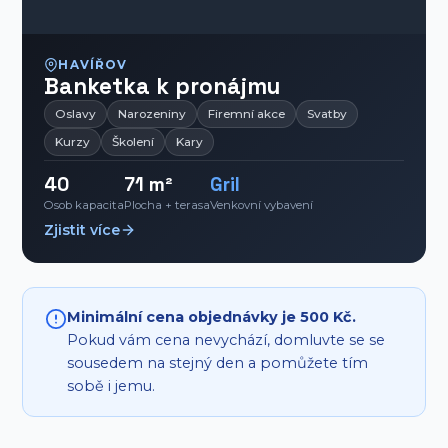
HAVÍŘOV
Banketka k pronájmu
Oslavy
Narozeniny
Firemní akce
Svatby
Kurzy
Školení
Kary
40
71 m²
Gril
Osob kapacita
Plocha + terasa
Venkovní vybavení
Zjistit více
Minimální cena objednávky je 500 Kč.
Pokud vám cena nevychází, domluvte se se
sousedem na stejný den a pomůžete tím
sobě i jemu.