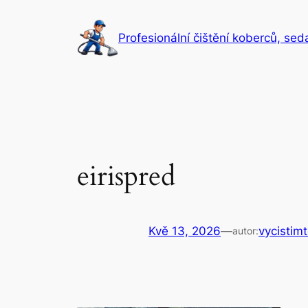
Přeskočit
na
Profesionální čištění koberců, sed
obsah
eirispred
Kvě 13, 2026
—
vycistim
autor: