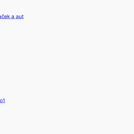
aček a aut
to1