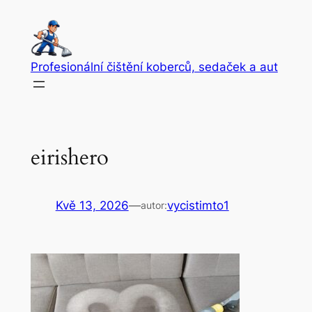
Přeskočit
na
obsah
Profesionální čištění koberců, sedaček a aut
eirishero
Kvě 13, 2026
—
vycistimto1
autor: